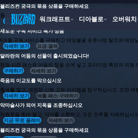
블리즈컨 궁극의 묶음 상품을 구매하세요
풍성한 게임 내 아이템으로 블리즈컨을 기념하세요!
구매하기
자세히 보기
새로운 구독 서비스 특가 상품
6개월 구독 서비스를 구매하고 태양불꽃 표류나방 탈것과 태양
자세히 보기
요금 결제
달라란의 어둠의 선물이 출시되었습니다!
전장 시즌 패스로 어둠의 힘을 손에 넣고 프리미엄 특전과 외형
구매하기
자세히 보기
죽음의 이교도를 막으십시오
틈새를 열고, 개편된 신화 고유 아이템을 탐구하십시오. 또한 배
자세히 보기
배틀 패스 구매하기
악마술사가 되어 지옥을 조종하십시오
차원문을 찢어 열고, 악마를 소환하고, 모든 전투를 지배하십시오
지금 무료 플레이
자세히 보기
블리즈컨 궁극의 묶음 상품을 구매하세요